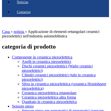
Noticias
Contactos
Casa
»
notizia
»
Applicazione di elementi rettangolari ceramici
piezoelettrici nell'industria automobilistica
categoria di prodotto
Componente in ceramica piezoelettrica
Anelli in ceramica piezoelettrici
Dischi ceramici piezoelettrici (Wafer ceramici
piezoelettrici)
Cilindri ceramici piezoelettrici (tubi in ceramica
piezoelettrici)
Sfera in ceramica piezoelettrica (ceramica Hemishpere
piezoelettrica)
Ceramica piezoelettrica retangolare
Ceramica piezoelettrica altra forma
Quadrato in ceramica piezoelettrica
Sensore piezo
Sensore piezo per pneumatici di pneumatici (sensore