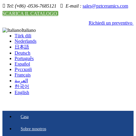

Tel
: (+
86) -0536-7685121

E-mail :
sales@pztceramics.com
SCARICA IL CATALOGO
Richiedi un preventivo
Italiano
Türk dili
Nederlands
日本語
Deutsch
Português
Español
Pусский
Français
العربية
한국어
English
Casa
Sobre nosotros