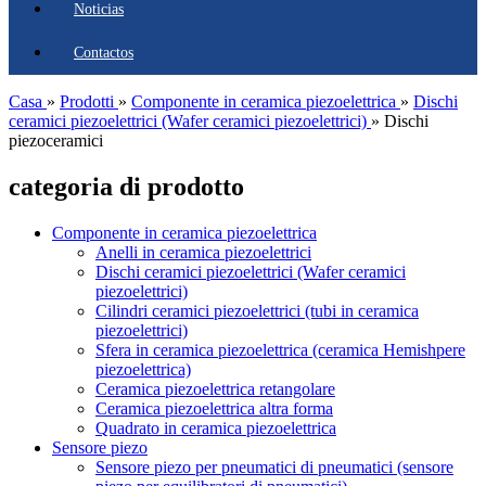
Noticias
Contactos
Casa
»
Prodotti
»
Componente in ceramica piezoelettrica
»
Dischi
ceramici piezoelettrici (Wafer ceramici piezoelettrici)
»
Dischi
piezoceramici
categoria di prodotto
Componente in ceramica piezoelettrica
Anelli in ceramica piezoelettrici
Dischi ceramici piezoelettrici (Wafer ceramici
piezoelettrici)
Cilindri ceramici piezoelettrici (tubi in ceramica
piezoelettrici)
Sfera in ceramica piezoelettrica (ceramica Hemishpere
piezoelettrica)
Ceramica piezoelettrica retangolare
Ceramica piezoelettrica altra forma
Quadrato in ceramica piezoelettrica
Sensore piezo
Sensore piezo per pneumatici di pneumatici (sensore