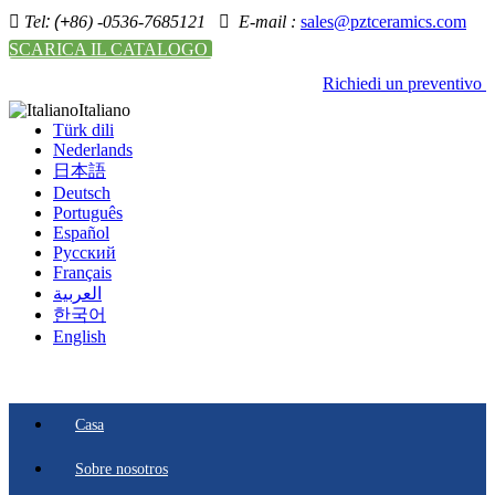

Tel
: (+
86) -0536-7685121

E-mail :
sales@pztceramics.com
SCARICA IL CATALOGO
Richiedi un preventivo
Italiano
Türk dili
Nederlands
日本語
Deutsch
Português
Español
Pусский
Français
العربية
한국어
English
Casa
Sobre nosotros