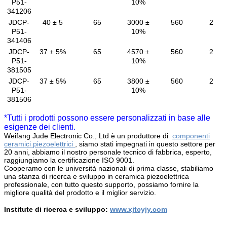
P51-
10%
341206
JDCP-
40 ± 5
65
3000 ±
560
2
P51-
10%
341406
JDCP-
37 ± 5%
65
4570 ±
560
2
P51-
10%
381505
JDCP-
37 ± 5%
65
3800 ±
560
2
P51-
10%
381506
*Tutti i prodotti possono essere personalizzati in base alle
esigenze dei clienti.
Weifang Jude Electronic Co., Ltd è un produttore di
componenti
ceramici piezoelettrici
, siamo stati impegnati in questo settore per
20 anni, abbiamo il nostro personale tecnico di fabbrica, esperto,
raggiungiamo la certificazione ISO 9001.
Cooperamo con le università nazionali di prima classe, stabiliamo
una stanza di ricerca e sviluppo in ceramica piezoelettrica
professionale, con tutto questo supporto, possiamo fornire la
migliore qualità del prodotto e il miglior servizio.
Institute di ricerca e sviluppo:
www.xjtcyjy.com