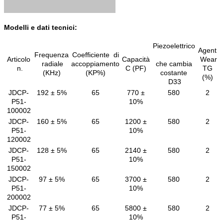
Modelli e dati tecnici:
Piezoelettrico
Agent
Frequenza
Coefficiente di
Articolo
Capacità
Wear
radiale
accoppiamento
che cambia
n.
C (PF)
TG
(KHz)
(KP%)
costante
(%)
D33
JDCP-
192 ± 5%
65
770 ±
580
2
P51-
10%
100002
JDCP-
160 ± 5%
65
1200 ±
580
2
P51-
10%
120002
JDCP-
128 ± 5%
65
2140 ±
580
2
P51-
10%
150002
JDCP-
97 ± 5%
65
3700 ±
580
2
P51-
10%
200002
JDCP-
77 ± 5%
65
5800 ±
580
2
P51-
10%