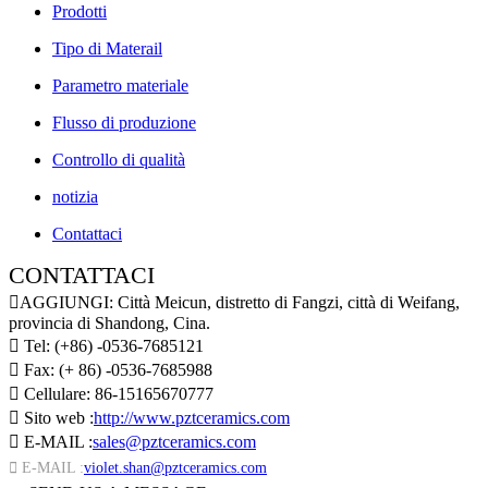
Prodotti
Tipo di Materail
Parametro materiale
Flusso di produzione
Controllo di qualità
notizia
Contattaci
CONTATTACI

AGGIUNGI: Città Meicun, distretto di Fangzi, città di Weifang,
provincia di Shandong, Cina.

Tel: (+86) -0536-7685121

Fax: (+ 86) -0536-7685988

Cellulare: 86-15165670777

Sito web :
http://www.pztceramics.com

E-MAIL :
sales@pztceramics.com

E-MAIL :
violet.shan@pztceramics.com