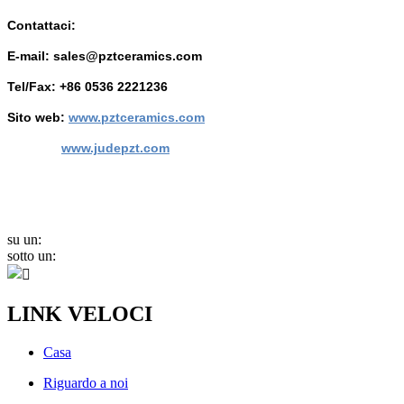
Contattaci:
E-mail: sales@pztceramics.com
Tel/Fax: +86 0536 2221236
Sito web:
www.pztceramics.com
www.judepzt.com
su un:
sotto un:
LINK VELOCI
Casa
Riguardo a noi